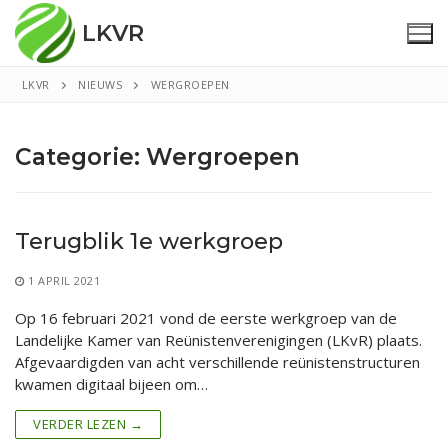
Ga
LKVR
naar
de
inhoud
LKVR
NIEUWS
WERGROEPEN
Home
Categorie:
Wergroepen
Nieuws
Reünistenverenigingen
Terugblik 1e werkgroep
Over Ons
1 APRIL 2021
Op 16 februari 2021 vond de eerste werkgroep van de
Landelijke Kamer van Reünistenverenigingen (LKvR) plaats.
Afgevaardigden van acht verschillende reünistenstructuren
kwamen digitaal bijeen om…
VERDER LEZEN →